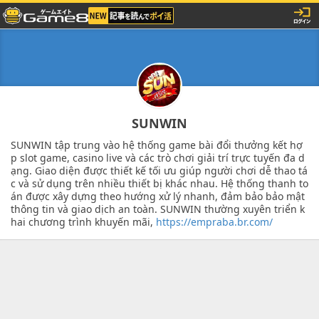
SUNWIN
SUNWIN tập trung vào hệ thống game bài đổi thưởng kết hợ
p slot game, casino live và các trò chơi giải trí trực tuyến đa d
ạng. Giao diện được thiết kế tối ưu giúp người chơi dễ thao tá
c và sử dụng trên nhiều thiết bị khác nhau. Hệ thống thanh to
án được xây dựng theo hướng xử lý nhanh, đảm bảo bảo mật
thông tin và giao dịch an toàn. SUNWIN thường xuyên triển k
hai chương trình khuyến mãi,
https://empraba.br.com/