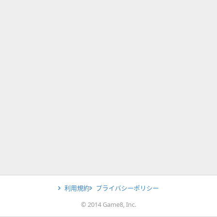
利用規約
プライバシーポリシー
© 2014 Game8, Inc.