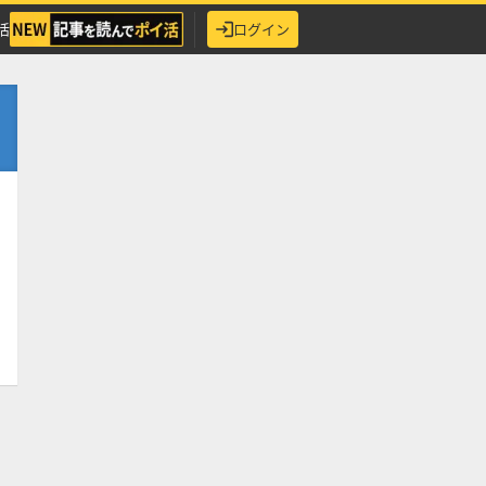
活
ログイン