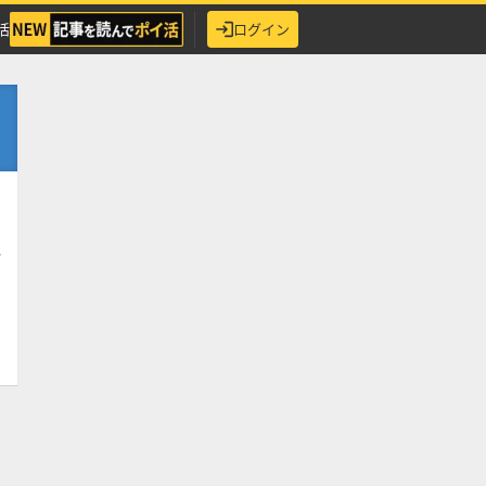
活
ログイン
í