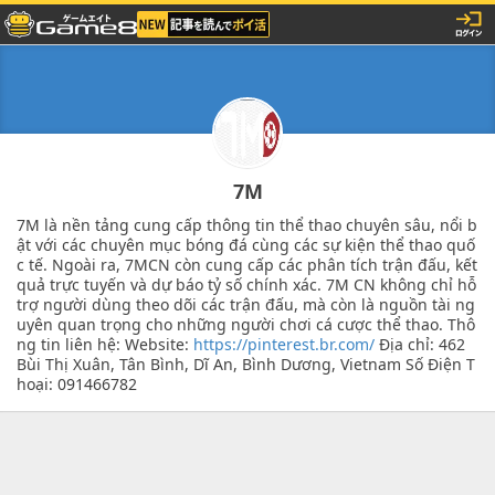
7M
7M là nền tảng cung cấp thông tin thể thao chuyên sâu, nổi b
ật với các chuyên mục bóng đá cùng các sự kiện thể thao quố
c tế. Ngoài ra, 7MCN còn cung cấp các phân tích trận đấu, kết
quả trực tuyến và dự báo tỷ số chính xác. 7M CN không chỉ hỗ
trợ người dùng theo dõi các trận đấu, mà còn là nguồn tài ng
uyên quan trọng cho những người chơi cá cược thể thao. Thô
ng tin liên hệ: Website:
https://pinterest.br.com/
Địa chỉ: 462
Bùi Thị Xuân, Tân Bình, Dĩ An, Bình Dương, Vietnam Số Điện T
hoại: 091466782