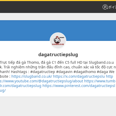
ポイ
dagatructiepslug
Trực tiếp đá gà Thomo, đá gà C1 đến C5 full HD tại Slugband.co.u
k. Trải nghiệm những trận đấu đỉnh cao, chuẩn xác và tốc độ cực n
hanh! Hashtags : #dagatructiep #dagavin #dagathomo #daga We
bsite :
https://slugband.co.uk/
https://x.com/dagatructiepslu
http
s://www.youtube.com/@dagatructiepslug/about
https://www.tumb
lr.com/dagatructiepslug
https://www.pinterest.com/dagatructiepsl
ug/