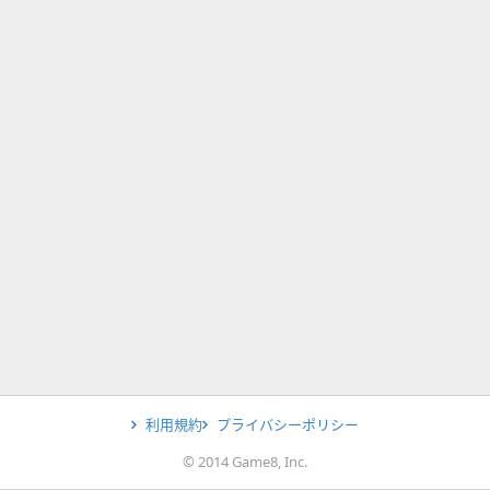
利用規約
プライバシーポリシー
© 2014 Game8, Inc.