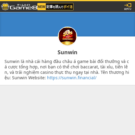
Sunwin
Sunwin là nhà cái hàng đầu châu á game bài đổi thưởng và c
á cược tổng hợp, nơi bạn có thể chơi baccarat, tài xỉu, tiến lê
n, và trải nghiệm casino thực thụ ngay tại nhà. Tên thương hi
ệu: Sunwin Website:
https://sunwin.financial/